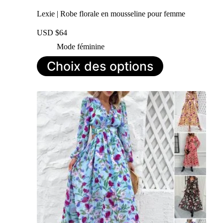
Lexie | Robe florale en mousseline pour femme
USD $
64
Mode féminine
Ce
Choix des options
produit
a
plusieurs
variations.
Les
options
peuvent
être
choisies
sur
la
page
du
produit