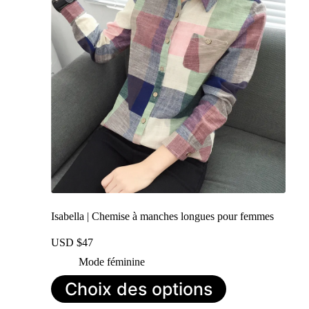
Isabella | Chemise à manches longues pour femmes
USD $
47
Mode féminine
Ce
Choix des options
produit
a