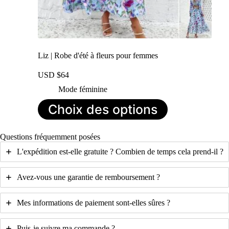
Liz | Robe d'été à fleurs pour femmes
USD $
64
Mode féminine
Ce
Choix des options
produit
a
plusieurs
Questions fréquemment posées
variations.
Les
L'expédition est-elle gratuite ? Combien de temps cela prend-il ?
options
peuvent
être
Avez-vous une garantie de remboursement ?
choisies
sur
Mes informations de paiement sont-elles sûres ?
la
page
du
Puis-je suivre ma commande ?