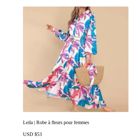
plusieurs
variations.
Les
options
peuvent
être
choisies
sur
la
page
du
produit
Leila | Robe à fleurs pour femmes
USD $
53