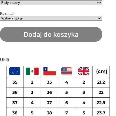
wynosiła:
wynosi:
USD
USD
$117.
$70.
Rozmiar
Dodaj do koszyka
OPIS