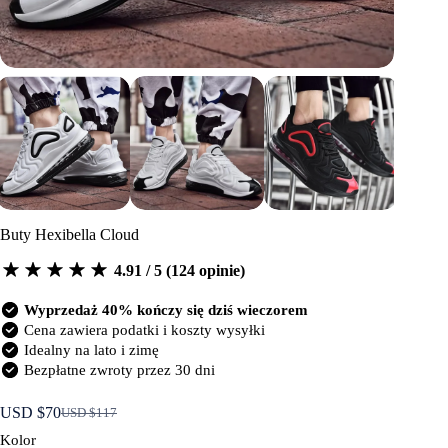
Buty Hexibella Cloud
4.91 / 5 (124 opinie)
Wyprzedaż 40% kończy się dziś wieczorem
Cena zawiera podatki i koszty wysyłki
Idealny na lato i zimę
Bezpłatne zwroty przez 30 dni
USD $
70
USD $
117
Pierwotna
Aktualna
cena
cena
Kolor