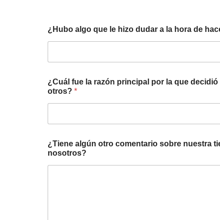
¿Hubo algo que le hizo dudar a la hora de ha
p
¿Cuál fue la razón principal por la que decid
o
otros?
*
r
p
e
d
i
d
¿Tiene algún otro comentario sobre nuestra t
o
nosotros?
?
h
i
z
o