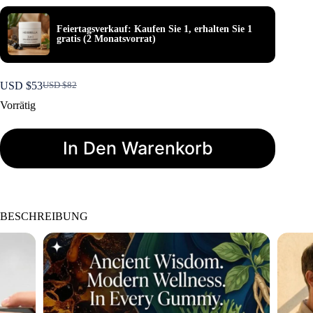
Feiertagsverkauf: Kaufen Sie 1, erhalten Sie 1
gratis (2 Monatsvorrat)
USD $
53
USD $
82
Der
Der
ursprüngliche
aktuelle
Vorrätig
Preis
Preis
war:
ist:
USD
USD
In Den Warenkorb
$82.
$53.
BESCHREIBUNG