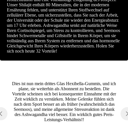
Unser Shilajit enthält 80 Mineralien, die in der modernen
Ernährung fehlen, und unterstützt Ihren Stoffwechsel auf
zellulärer Ebene, um sicherzustellen, dass Sie nach der Arbeit,
der Universität oder der Schule nie wieder den Energieabsturz
um 17 Uhr erleben. Ashwagandha senkt auf natürliche Weise
Ihren Cortisolspiegel, um Stress zu kontrollieren, und Seemoos
bindet Schwermetalle und Giftstoffe in Ihrem Körper, um sie
vollständig aus Ihrem System zu entfernen und das hormonelle
Gleichgewicht Ihres Körpers wiederherzustellen. Holen Sie
sich noch heute 32 Vorteile!
Dies ist nun mein drittes Glas Hexibella-Gummis, und ich
plane, sie weiterhin als Abonnent zu bestellen. Die
Vorteile scheinen sich bei konsequenter Einnahme mit der
Zeit wirklich zu verstärken. Meine Gelenke fühlen sich
nach dem Sport besser an als früher (wahrscheinlich das
Seemoos), und meine allgemeine Stressreaktion ist dank
des Ashwagandha viel besser. Ein wirklich gutes Preis-
Leistungs-Verhältnis!!