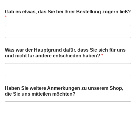
Gab es etwas, das Sie bei Ihrer Bestellung zögern ließ?
*
Was war der Hauptgrund dafür, dass Sie sich für uns
und nicht für andere entschieden haben?
*
u
Haben Sie weitere Anmerkungen zu unserem Shop,
n
die Sie uns mitteilen möchten?
s
h
a
b
e
n
?
u